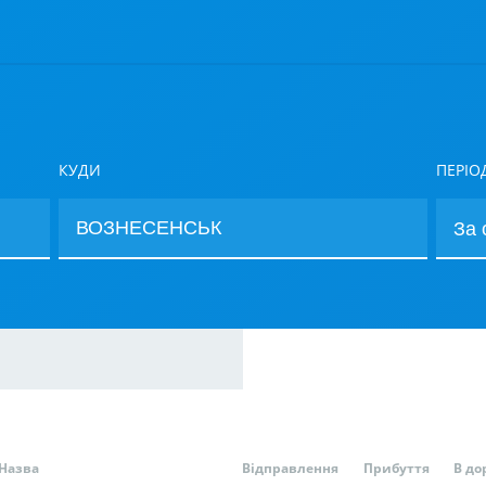
КУДИ
ПЕРІО
Назва
Відправлення
Прибуття
В до