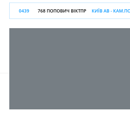
0439
768 ПОПОВИЧ ВІКТПР
КИЇВ АВ - КАМ.
© 2017-
2026 ТОВ "ВПІ-Сервіс"